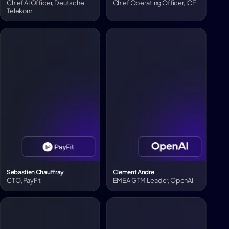
Chief AI Officer, Deutsche
Chief Operating Officer, ICE
Telekom
Sebastien Chauffray
Clement Andre
CTO, PayFit
EMEA GTM Leader, OpenAI