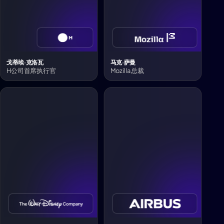
戈蒂埃·克洛瓦
马克·萨曼
H公司首席执行官
Mozilla 总裁