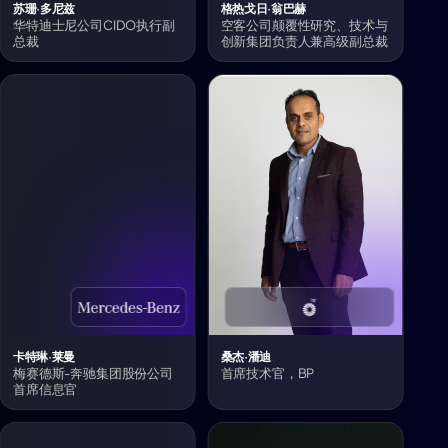
苏珊·多尼兹
格热戈日·翁巴赫
华特迪士尼公司CIDO执行副
空客公司颠覆性研究、技术与
总裁
创新集团负责人兼高级副总裁
卡特琳·莱曼
桑杰·潘迪
梅赛德斯-奔驰集团股份公司
首席技术官，BP
首席信息官