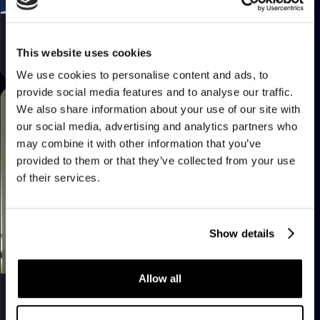
亚历山德罗·德·卢卡
迪娜·阿尔曼苏里
默克公司数字企业解决方案负
阿布扎比国家石油公司
This website uses cookies
责人兼集团首席信息官
（ADNOC）集团首席技术与
创新官
We use cookies to personalise content and ads, to
provide social media features and to analyse our traffic.
We also share information about your use of our site with
our social media, advertising and analytics partners who
may combine it with other information that you’ve
provided to them or that they’ve collected from your use
of their services.
Show details
Allow all
伊夫·卡索
卡罗琳·巴辛
米其林集团CDIO
Adecco集团首席数字与信息
官