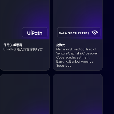
丹尼尔·戴恩斯
赵海伦
UiPath 创始人兼首席执行官
Managing Director, Head of
Venture Capital & Crossover
Coverage, Investment
Banking, Bank of America
Securities